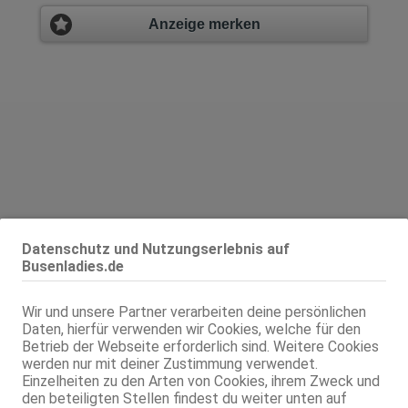
Anzeige merken
Datenschutz und Nutzungserlebnis auf
Geschlecht:
weiblich
Busenladies.de
Körpergröße:
160 cm
Oberweite:
80 D
Wir und unsere Partner verarbeiten deine persönlichen
Typ:
osteuropäisch
Daten, hierfür verwenden wir Cookies, welche für den
Herkunft:
Polen
Betrieb der Webseite erforderlich sind. Weitere Cookies
KF:
36
werden nur mit deiner Zustimmung verwendet.
Intimbereich:
total rasiert
Einzelheiten zu den Arten von Cookies, ihrem Zweck und
den beteiligten Stellen findest du weiter unten auf
Haare:
blond, schulterlang, glatt