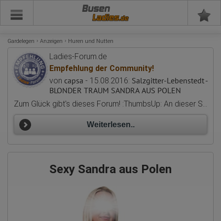
Busen
Gardelegen
Anzeigen
Huren und Nutten
Ladies-Forum.de
Empfehlung der Community!
capsa
Salzgitter-Lebenstedt -
von
- 15.08.2016:
BLONDER TRAUM SANDRA AUS POLEN
Zum Glück gibt's dieses Forum! :ThumbsUp: An dieser Stelle mal ein großes Dankeschön an alle Mods für ihre ehrenamtliche Arbeit hier.:Exclamation: Das hält den Karren am Laufen... Munter bleiben
Weiterlesen..
Sexy Sandra aus Polen